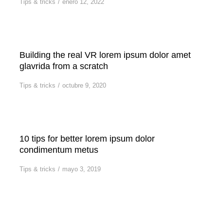
Tips & tricks
enero 12, 2022
Building the real VR lorem ipsum dolor amet
glavrida from a scratch
Tips & tricks
octubre 9, 2020
10 tips for better lorem ipsum dolor
condimentum metus
Tips & tricks
mayo 3, 2019